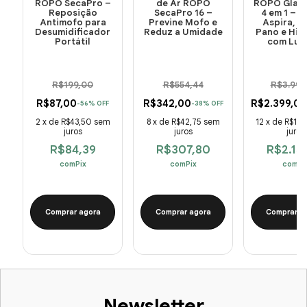
ROPO SecaPro –
de Ar ROPO
ROPO Glass
Reposição
SecaPro 16 –
4 em 1 – V
Antimofo para
Previne Mofo e
Aspira, P
Desumidificador
Reduz a Umidade
Pano e Hig
Portátil
com Luz
R$199,00
R$554,44
R$3.999
R$87,00
R$342,00
R$2.399,00
-
56
%
OFF
-
38
%
OFF
2
x
de
R$43,50
sem
8
x
de
R$42,75
sem
12
x
de
R$199
juros
juros
juros
R$84,39
R$307,80
R$2.159
com
Pix
com
Pix
com
Pi
Comprar agora
Comprar agora
Comprar a
Newsletter