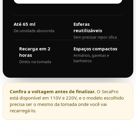
Até 65 ml
Esferas
reutilizáveis
De umidade absorvida
Sem precisar repor sílica
Recarga em 2
Espaços compactos
horas
Armários, gavetas e
banheiros
Direto na tomada
Confira a voltagem antes de finalizar.
O SecaPro
está disponível em 110V e 220V, e o modelo escolhido
precisa ser o mesmo da tomada onde você vai
recarregá-lo.