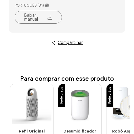
PORTUGUÊS (Brasil)
Baixar
manual
Compartilhar
Para comprar com esse produto
Frete grátis
Frete grátis
Refil Original
Desumidificador
Robô Aspi