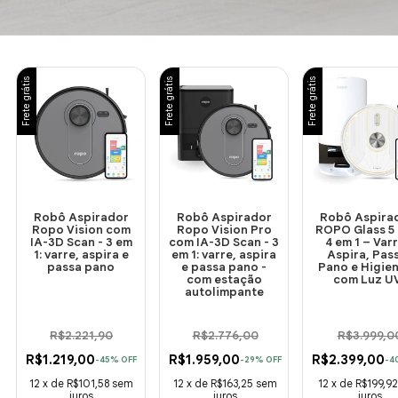
Frete grátis
Frete grátis
Frete grátis
Robô Aspirador
Robô Aspirador
Robô Aspira
Ropo Vision com
Ropo Vision Pro
ROPO Glass 5
IA-3D Scan - 3 em
com IA-3D Scan - 3
4 em 1 – Varr
1: varre, aspira e
em 1: varre, aspira
Aspira, Pas
passa pano
e passa pano -
Pano e Higien
com estação
com Luz U
autolimpante
R$2.221,90
R$2.776,00
R$3.999,0
R$1.219,00
R$1.959,00
R$2.399,00
-
45
%
OFF
-
29
%
OFF
-
4
12
x
de
R$101,58
sem
12
x
de
R$163,25
sem
12
x
de
R$199,92
juros
juros
juros