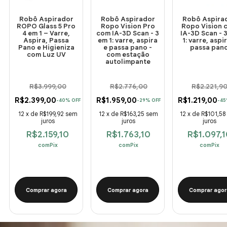
Robô Aspirador
Robô Aspirador
Robô Aspira
ROPO Glass 5 Pro
Ropo Vision Pro
Ropo Vision 
4 em 1 – Varre,
com IA-3D Scan - 3
IA-3D Scan - 
Aspira, Passa
em 1: varre, aspira
1: varre, aspi
Pano e Higieniza
e passa pano -
passa pan
com Luz UV
com estação
autolimpante
R$3.999,00
R$2.776,00
R$2.221,9
R$2.399,00
R$1.959,00
R$1.219,00
-
40
%
OFF
-
29
%
OFF
-
45
12
x
de
R$199,92
sem
12
x
de
R$163,25
sem
12
x
de
R$101,58
juros
juros
juros
R$2.159,10
R$1.763,10
R$1.097,
com
Pix
com
Pix
com
Pix
Comprar agora
Comprar agora
Comprar agor