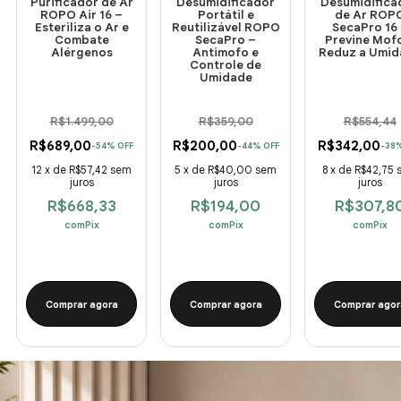
Purificador de Ar
Desumidificador
Desumidifica
ROPO Air 16 –
Portátil e
de Ar ROP
Esteriliza o Ar e
Reutilizável ROPO
SecaPro 16
Combate
SecaPro –
Previne Mof
Alérgenos
Antimofo e
Reduz a Umid
Controle de
Umidade
R$1.499,00
R$359,00
R$554,44
R$689,00
R$200,00
R$342,00
-
54
%
OFF
-
44
%
OFF
-
38
12
x
de
R$57,42
sem
5
x
de
R$40,00
sem
8
x
de
R$42,75
juros
juros
juros
R$668,33
R$194,00
R$307,8
com
Pix
com
Pix
com
Pix
Comprar agora
Comprar agora
Comprar agor