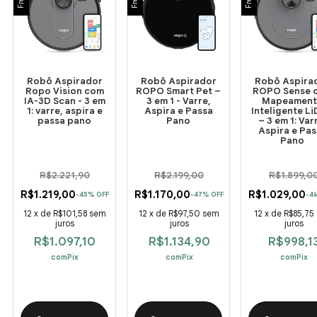
Robô Aspirador
Robô Aspirador
Robô Aspira
Ropo Vision com
ROPO Smart Pet –
ROPO Sense 
IA-3D Scan - 3 em
3 em 1 - Varre,
Mapeament
1: varre, aspira e
Aspira e Passa
Inteligente L
passa pano
Pano
– 3 em 1: Var
Aspira e Pas
Pano
R$2.221,90
R$2.199,00
R$1.899,0
R$1.219,00
R$1.170,00
R$1.029,00
-
45
%
OFF
-
47
%
OFF
-
4
12
x
de
R$101,58
sem
12
x
de
R$97,50
sem
12
x
de
R$85,75
juros
juros
juros
R$1.097,10
R$1.134,90
R$998,1
com
Pix
com
Pix
com
Pix