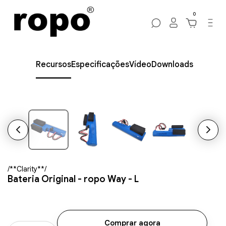
0
Recursos
Especificações
Vídeo
Downloads
/**Clarity**/
Bateria Original - ropo Way - L
Comprar agora