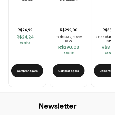
R$24,99
R$299,00
R$89,
R$24,24
7
x
de
R$42,71
sem
2
x
de
R$45,
juros
juros
com
Pix
R$290,03
R$87,
com
Pix
com
Pix
Comprar agora
Comprar agora
Comprar a
Newsletter