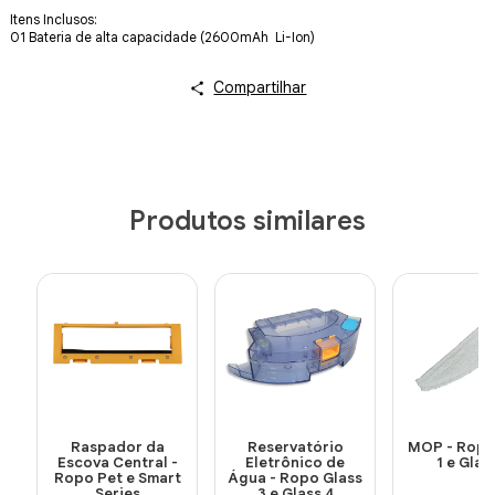
Itens Inclusos:
01 Bateria de alta capacidade (2600mAh  Li-Ion)
Compartilhar
Produtos similares
Raspador da
Reservatório
MOP - Ropo
Escova Central -
Eletrônico de
1 e Glas
Ropo Pet e Smart
Água - Ropo Glass
Series
3 e Glass 4