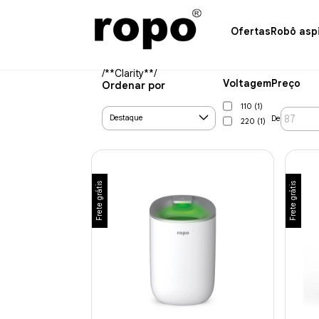
Ofertas
Robô asp
/**Clarity**/
Voltagem
Preço
Ordenar por
110 (1)
De
220 (1)
Frete grátis
Frete grátis