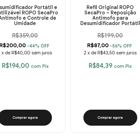
sumidificador Portátil e
Refil Original ROPO
tilizável ROPO SecaPro
SecaPro – Reposição
Antimofo e Controle de
Antimofo para
Umidade
Desumidificador Portáti
R$359,00
R$199,00
R$200,00
R$87,00
-
44
%
OFF
-
56
%
OFF
5
x
de
R$40,00
sem juros
2
x
de
R$43,50
sem juros
R$194,00
R$84,39
com
Pix
com
Pix
Comprar agora
Comprar agora