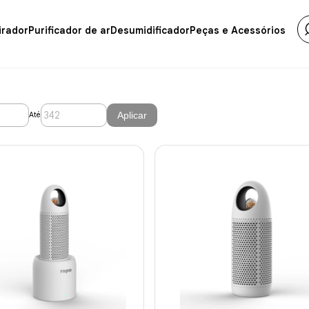
irador
Purificador de ar
Desumidificador
Peças e Acessórios
Aplicar
Até