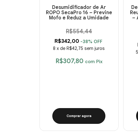
Desumidificador de Ar
De
ROPO SecaPro 16 – Previne
Reu
Mofo e Reduz a Umidade
– 
R$554,44
R$342,00
-
38
%
OFF
8
x
de
R$42,75
sem juros
R$307,80
com
Pix
Comprar agora