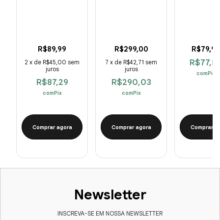
R$89,99
R$299,00
R$79,9
R$77,5
2
x
de
R$45,00
sem
7
x
de
R$42,71
sem
juros
juros
com
Pix
R$87,29
R$290,03
com
Pix
com
Pix
Comprar agora
Comprar agora
Comprar a
Newsletter
INSCREVA-SE EM NOSSA NEWSLETTER