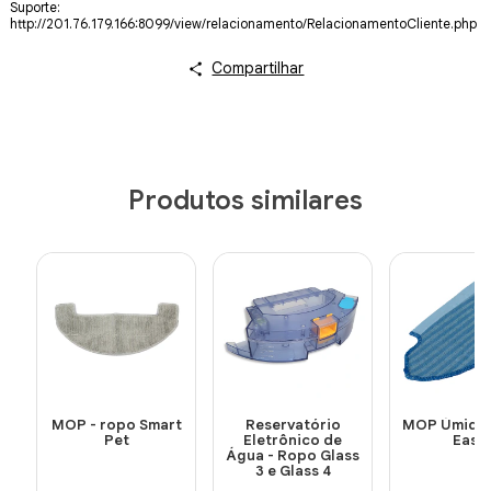
Suporte:
http://201.76.179.166:8099/view/relacionamento/RelacionamentoCliente.php
Compartilhar
Produtos similares
MOP - ropo Smart
Reservatório
MOP Úmido 
Pet
Eletrônico de
Easy
Água - Ropo Glass
3 e Glass 4