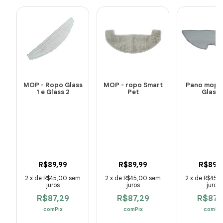
MOP - Ropo Glass
MOP - ropo Smart
Pano mop -
1 e Glass 2
Pet
Glass 
R$89,99
R$89,99
R$89,
2
x
de
R$45,00
sem
2
x
de
R$45,00
sem
2
x
de
R$45,
juros
juros
juros
R$87,29
R$87,29
R$87,
com
Pix
com
Pix
com
Pix