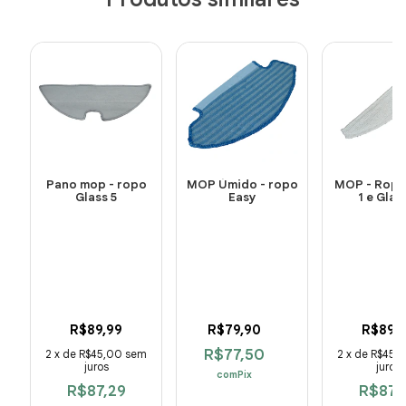
Pano mop - ropo
MOP Úmido - ropo
MOP - Ropo
Glass 5
Easy
1 e Glas
R$89,99
R$79,90
R$89,
R$77,50
2
x
de
R$45,00
sem
2
x
de
R$45,
juros
juros
com
Pix
R$87,29
R$87,