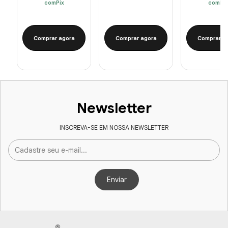
com
Pix
com
Pix
Comprar agora
Comprar agora
Comprar a
Newsletter
INSCREVA-SE EM NOSSA NEWSLETTER