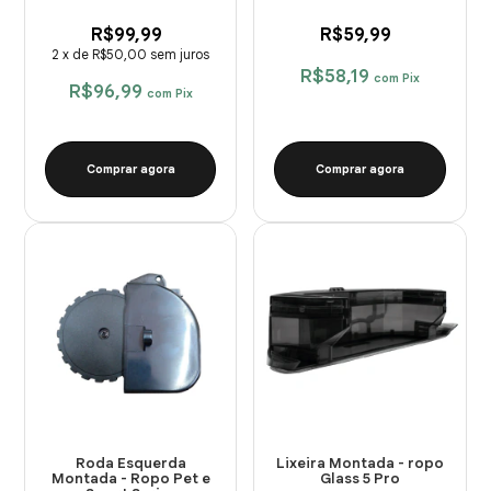
R$99,99
R$59,99
2
x
de
R$50,00
sem juros
R$58,19
com
Pix
R$96,99
com
Pix
Comprar agora
Comprar agora
Roda Esquerda
Lixeira Montada - ropo
Montada - Ropo Pet e
Glass 5 Pro