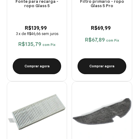
Fonte para recarga -
Filtro primário - ropo
ropo Glass 5
Glass 5 Pro
R$139,99
R$69,99
3
x
de
R$46,66
sem juros
R$67,89
com
Pix
R$135,79
com
Pix
Comprar agora
Comprar agora