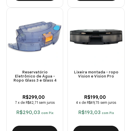
Reservatório
Lixeira montada - ropo
Eletrônico de Água -
Vision e Vision Pro
Ropo Glass 3 e Glass 4
R$299,00
R$199,00
7
x
de
R$42,71
sem juros
4
x
de
R$49,75
sem juros
R$290,03
R$193,03
com
Pix
com
Pix