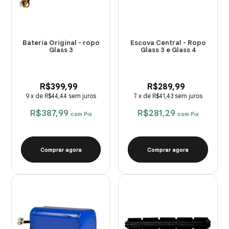
Bateria Original - ropo
Escova Central - Ropo
Glass 3
Glass 3 e Glass 4
R$399,99
R$289,99
9
x
de
R$44,44
sem juros
7
x
de
R$41,43
sem juros
R$387,99
R$281,29
com
Pix
com
Pix
Comprar agora
Comprar agora