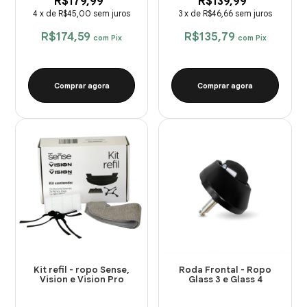
R$179,99
R$139,99
4
x
de
R$45,00
sem juros
3
x
de
R$46,66
sem juros
R$174,59
R$135,79
com
Pix
com
Pix
Comprar agora
Comprar agora
Kit refil - ropo Sense,
Roda Frontal - Ropo
Vision e Vision Pro
Glass 3 e Glass 4