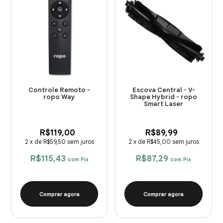
Controle Remoto -
Escova Central - V-
ropo Way
Shape Hybrid - ropo
Smart Laser
R$119,00
R$89,99
2
x
de
R$59,50
sem juros
2
x
de
R$45,00
sem juros
R$115,43
R$87,29
com
Pix
com
Pix
Comprar agora
Comprar agora