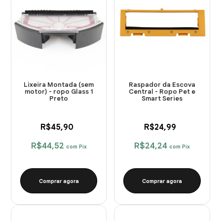
Lixeira Montada (sem
Raspador da Escova
motor) - ropo Glass 1
Central - Ropo Pet e
Preto
Smart Series
R$45,90
R$24,99
R$44,52
R$24,24
com
Pix
com
Pix
Comprar agora
Comprar agora