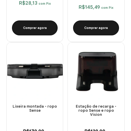
R$28,13
com
Pix
R$145,49
com
Pix
Comprar agora
Comprar agora
Lixeira montada - ropo
Estação de recarga -
Sense
ropo Sense e ropo
Vision