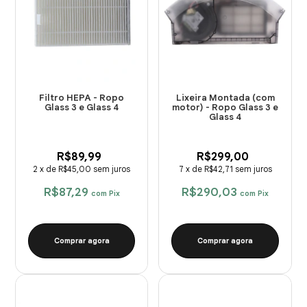
Filtro HEPA - Ropo
Lixeira Montada (com
Glass 3 e Glass 4
motor) - Ropo Glass 3 e
Glass 4
R$89,99
R$299,00
2
x
de
R$45,00
sem juros
7
x
de
R$42,71
sem juros
R$87,29
R$290,03
com
Pix
com
Pix
Comprar agora
Comprar agora