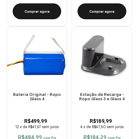
Comprar agora
Comprar agora
Bateria Original - Ropo
Estação de Recarga -
Glass 4
Ropo Glass 3 e Glass 4
R$499,99
R$189,99
12
x
de
R$41,67
sem juros
4
x
de
R$47,50
sem juros
R$484,99
R$184,29
com
Pix
com
Pix