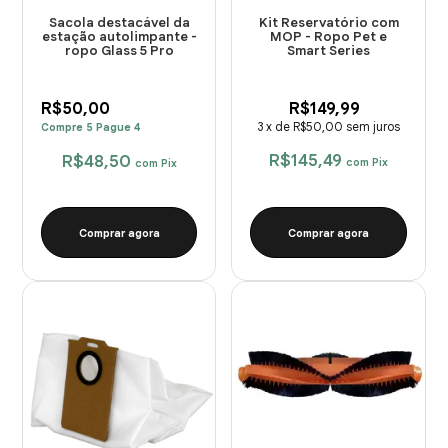
Sacola destacável da
Kit Reservatório com
estação autolimpante -
MOP - Ropo Pet e
ropo Glass 5 Pro
Smart Series
R$50,00
R$149,99
3
x
de
R$50,00
sem juros
Compre 5 Pague 4
R$145,49
R$48,50
com
Pix
com
Pix
Comprar agora
Comprar agora