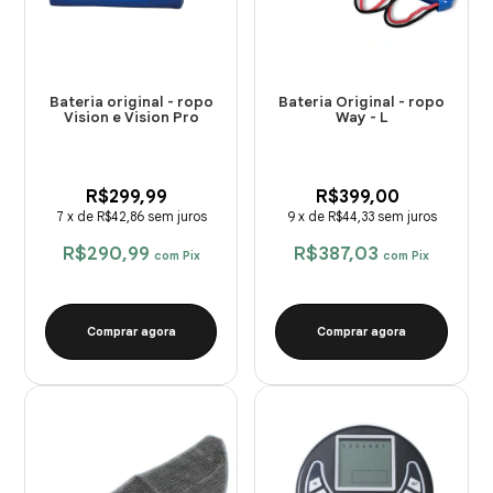
Bateria original - ropo
Bateria Original - ropo
Vision e Vision Pro
Way - L
R$299,99
R$399,00
7
x
de
R$42,86
sem juros
9
x
de
R$44,33
sem juros
R$290,99
R$387,03
com
Pix
com
Pix
Comprar agora
Comprar agora