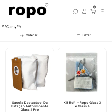
0
/**Clarity**/
Ordenar
Filtrar
Sacola Destacável Da
Kit Refil - Ropo Glass 3
Estação Autolimpante
e Glass 4
Glass 4 Pro