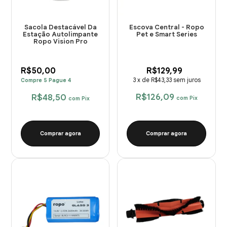
Sacola Destacável Da
Escova Central - Ropo
Estação Autolimpante
Pet e Smart Series
Ropo Vision Pro
R$50,00
R$129,99
3
x
de
R$43,33
sem juros
Compre 5 Pague 4
R$126,09
R$48,50
com
Pix
com
Pix
Comprar agora
Comprar agora