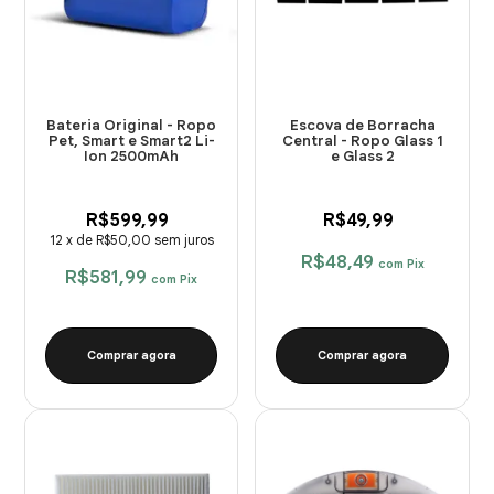
Bateria Original - Ropo
Escova de Borracha
Pet, Smart e Smart2 Li-
Central - Ropo Glass 1
Ion 2500mAh
e Glass 2
R$599,99
R$49,99
12
x
de
R$50,00
sem juros
R$48,49
com
Pix
R$581,99
com
Pix
Comprar agora
Comprar agora