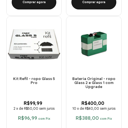
Comprar agora
Comprar agora
Kit Refil - ropo Glass 5
Bateria Original - ropo
Pro
Glass 2 e Glass 1 com
Upgrade
R$99,99
R$400,00
2
x
de
R$50,00
sem juros
10
x
de
R$40,00
sem juros
R$96,99
R$388,00
com
Pix
com
Pix