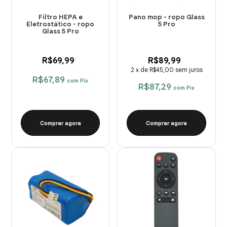
Filtro HEPA e
Pano mop - ropo Glass
Eletrostático - ropo
5 Pro
Glass 5 Pro
R$69,99
R$89,99
2
x
de
R$45,00
sem juros
R$67,89
com
Pix
R$87,29
com
Pix
Comprar agora
Comprar agora