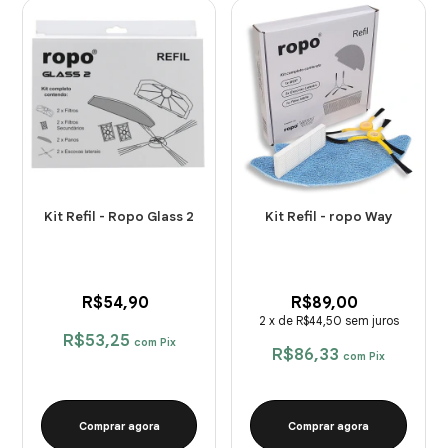
Kit Refil - Ropo Glass 2
Kit Refil - ropo Way
R$54,90
R$89,00
2
x
de
R$44,50
sem juros
R$53,25
com
Pix
R$86,33
com
Pix
Comprar agora
Comprar agora