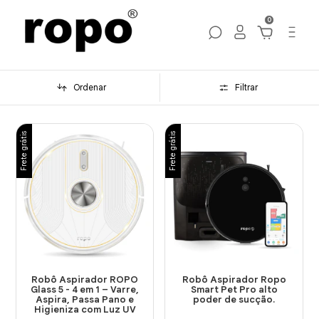
0
Ordenar
Filtrar
Frete grátis
Frete grátis
Robô Aspirador ROPO
Robô Aspirador Ropo
Glass 5 - 4 em 1 – Varre,
Smart Pet Pro alto
Aspira, Passa Pano e
poder de sucção.
Higieniza com Luz UV