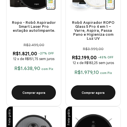
Ropo - Robô Aspirador
Robô Aspirador ROPO
Smart Laser Pro
Glass 5 Pro 4 em 1 –
estação autolimpante.
Varre, Aspira, Passa
Pano e Higieniza com
Luz UV
R$2.499,00
R$3.999,00
R$1.821,00
-
27
%
OFF
R$2.199,00
-
45
%
OFF
12
x
de
R$151,75
sem juros
12
x
de
R$183,25
sem juros
R$1.638,90
com
Pix
R$1.979,10
com
Pix
Comprar agora
Comprar agora
Frete grátis
Frete grátis