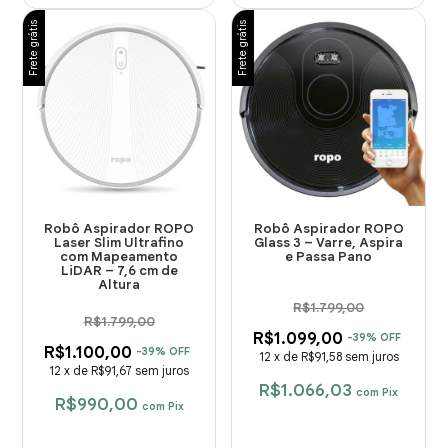
Frete grátis
Frete grátis
Robô Aspirador ROPO
Robô Aspirador ROPO
Laser Slim Ultrafino
Glass 3 – Varre, Aspira
com Mapeamento
e Passa Pano
LiDAR – 7,6 cm de
Altura
R$1.799,00
R$1.799,00
R$1.099,00
-
39
%
OFF
R$1.100,00
-
39
%
OFF
12
x
de
R$91,58
sem juros
12
x
de
R$91,67
sem juros
R$1.066,03
com
Pix
R$990,00
com
Pix