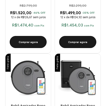
R$2.799,00
R$2.299,00
R$1.520,00
R$1.499,00
-
46
%
OFF
-
35
%
OFF
12
x
de
R$126,67
sem juros
12
x
de
R$124,92
sem juros
R$1.474,40
R$1.454,03
com
Pix
com
Pix
Comprar agora
Comprar agora
Frete grátis
Frete grátis
Robô Aspirador Ropo
Robô Aspirador Ropo