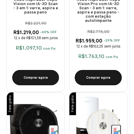
Vision com IA-3D Scan
Vision Pro com IA-3D
- 3 em 1: varre, aspira e
Scan - 3 em 1: varre,
passa pano
aspira e passa pano -
com estação
autolimpante
R$2.221,90
R$2.776,00
R$1.219,00
-
45
%
OFF
12
x
de
R$101,58
sem juros
R$1.959,00
-
29
%
OFF
12
x
de
R$163,25
sem juros
R$1.097,10
com
Pix
R$1.763,10
com
Pix
Comprar agora
Comprar agora
Frete grátis
Frete grátis