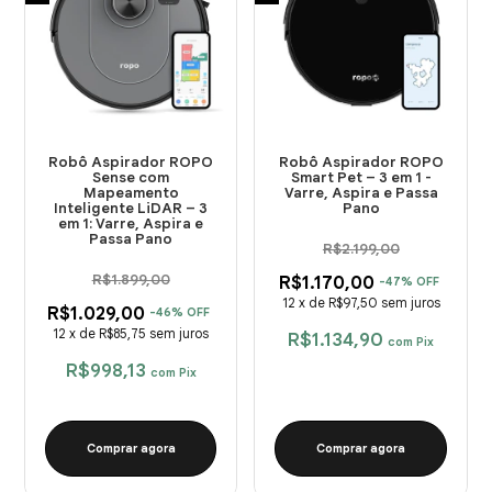
Robô Aspirador ROPO
Robô Aspirador ROPO
Sense com
Smart Pet – 3 em 1 -
Mapeamento
Varre, Aspira e Passa
Inteligente LiDAR – 3
Pano
em 1: Varre, Aspira e
Passa Pano
R$2.199,00
R$1.899,00
R$1.170,00
-
47
%
OFF
12
x
de
R$97,50
sem juros
R$1.029,00
-
46
%
OFF
12
x
de
R$85,75
sem juros
R$1.134,90
com
Pix
R$998,13
com
Pix
Comprar agora
Comprar agora