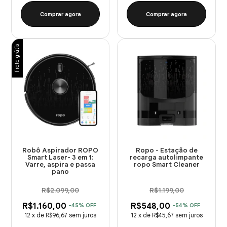
Comprar agora
Comprar agora
Frete grátis
Robô Aspirador ROPO
Ropo - Estação de
Smart Laser- 3 em 1:
recarga autolimpante
Varre, aspira e passa
ropo Smart Cleaner
pano
R$2.099,00
R$1.199,00
R$1.160,00
R$548,00
-
45
%
OFF
-
54
%
OFF
12
x
de
R$96,67
sem juros
12
x
de
R$45,67
sem juros